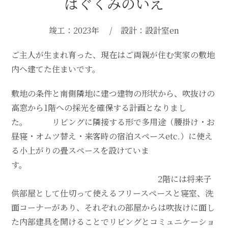
はぐくみのいえ
竣工：2023年 / 設計：設計室en
ご主人が生まれ育った、現在はご両親が住む実家の敷地
内へ建てた住まいです。
敷地の条件と南側隣地に建つ建物の形状から、吹抜けの
高窓から1階への採光を確保する計画となりまし
た。 リビングに隣接する形で多用途（腰掛け・お
昼寝・オムツ替え・来客時の宿泊スペースetc.）に使え
る小上がりの畳スペースを設けていま
す。
2階には将来子
供部屋として仕切って使えるフリースペースと寝室、洗
面コーナーがあり、それぞれの部屋からは吹抜けに面し
た内部建具を開けることでリビングとコミュニケーショ